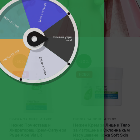
-50%
-50%
НОВО!
НОВО!
ГРИЖА ЗА ЛИЦЕ И ТЯЛО
ГРИЖА ЗА ЛИЦЕ И ТЯЛО
Нежно Почистващ и
Нежен Крем за Лице и Тяло
Хидратиращ Крем-Сапун за
за Изтощена и Склонна към
Ръце Aloe Via LR
Изсушаване Кожа Soft Skin