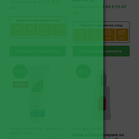
Aloe Via LR
5,75 € (11.25
11,50 € (22.49 лв)
6,99 € (13.67
14,06 € (27.50 лв)
лв)
лв)
Офертата приключва след:
Офертата приключва след:
00
10
03
06
00
10
03
06
дни
часа
мин
сек
дни
часа
мин
сек
Добавяне в количката
Добавяне в количката
-50%
-50%
НОВО!
ГРИЖА ЗА КОСАТА
,
ГРИЖА ЗА
ANTI-AGE ГРИЖА
ЛИЦЕ И ТЯЛО
Крем за Енергизиране на