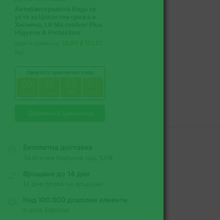
Антибактериална Вода за
уста за Цялостна грижа и
Хигиена, LR Microsilver Plus
Higyene & Protection
15,99 € (31.27
32,67 € (63.90 лв)
лв)
Офертата приключва след:
00
10
03
06
дни
часа
мин
сек
Добавяне в количката
Безплатна доставка
За всички поръчки над 100€
Връщане до 14 дни
14 дни право на връщане
Над 100.000 доволни клиенти
в цяла Европа!