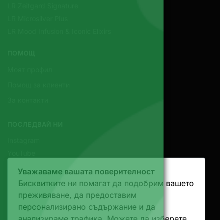
LR Zeitgard Signature
LR Microsilver Plus
LR Mood Infusion & Iconic Elixirs
ПОМОЩ
Моят профил
Помощ за клиенти
За контакти
ПОСЛЕДВАЙ НИ
Instagram
YouTube
Уважаваме вашата поверителност
КОНТАКТИ
Бисквитките ни помагат да подобрим вашето
Email
преживяване, да предоставим
Телефон
персонализирано съдържание и да
Whatsapp
анализираме трафика. Можете да изберете