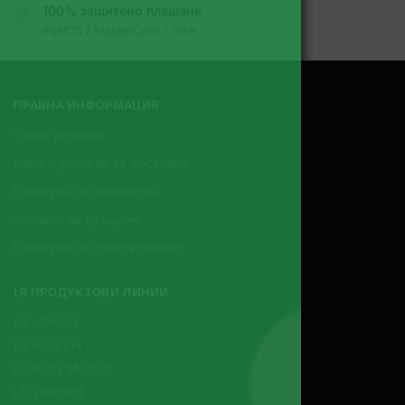
100% защитено плащане
myPOS / MasterCard / Visa
ПРАВНА ИНФОРМАЦИЯ
Общи условия
Цени и условия за доставка
Политика за бисквитки
Условия за връщане
Политика за поверителност
LR ПРОДУКТОВИ ЛИНИИ
LR Lifetakt
LR Aloe Via
LR Body Mission
LR Zeitgard