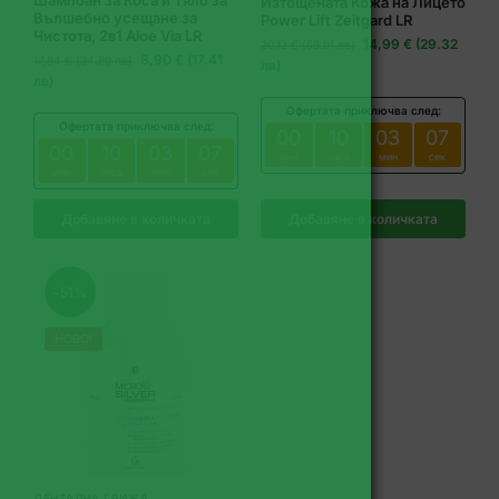
Шампоан за Коса и Тяло за
Изтощената Кожа на Лицето
Вълшебно усещане за
Power Lift Zeitgard LR
Чистота, 2в1 Aloe Via LR
14,99 € (29.32
30,12 € (58.91 лв)
8,90 € (17.41
17,84 € (34.89 лв)
лв)
лв)
Офертата приключва след:
Офертата приключва след:
00
10
03
06
00
10
03
06
дни
часа
мин
сек
дни
часа
мин
сек
Добавяне в количката
Добавяне в количката
-51%
НОВО!
ДЕНТАЛНА ГРИЖА